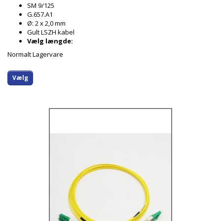
SM 9/125
G.657.A1
Ø: 2 x 2,0 mm
Gult LSZH kabel
Vælg længde:
Normalt Lagervare
Vælg