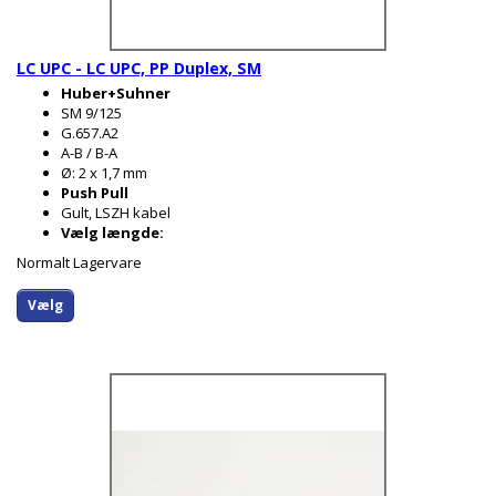
LC UPC - LC UPC, PP Duplex, SM
Huber+Suhner
SM 9/125
G.657.A2
A-B / B-A
Ø: 2 x 1,7 mm
Push Pull
Gult, LSZH kabel
Vælg længde:
Normalt Lagervare
Vælg