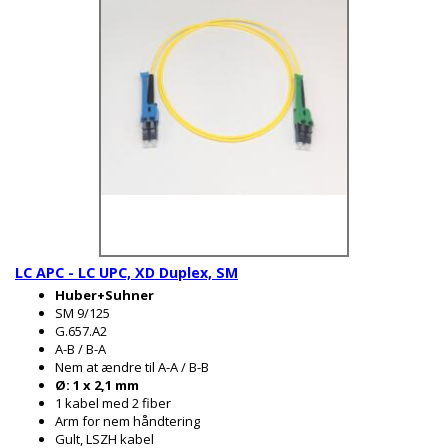
LC APC - LC UPC, XD Duplex, SM
Huber+Suhner
SM 9/125
G.657.A2
A-B / B-A
Nem at ændre til A-A / B-B
Ø: 1 x 2,1 mm
1 kabel med 2 fiber
Arm for nem håndtering
Gult, LSZH kabel