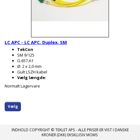
LC APC - LC APC, Duplex, SM
TekCon
SM 9/125
G.657.A1
Ø: 2 x 2,0 mm
Gult LSZH kabel
Vælg længde:
Normalt Lagervare
Vælg
INDHOLD COPYRIGHT © TEKLET APS - ALLE PRISER ER VIST I DANSKE
KRONER (DKK) EKSKLUSIV MOMS