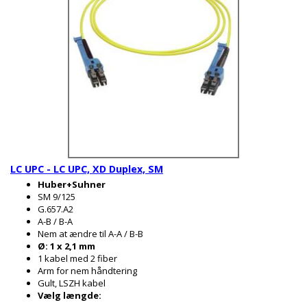
LC UPC - LC UPC, XD Duplex, SM
Huber+Suhner
SM 9/125
G.657.A2
A-B / B-A
Nem at ændre til A-A / B-B
Ø: 1 x 2,1 mm
1 kabel med 2 fiber
Arm for nem håndtering
Gult, LSZH kabel
Vælg længde: