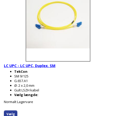
LC UPC - LC UPC, Duplex. SM
TekCon
SM 9/125
G.657.A1
Ø: 2 x 2,0 mm
Gult LSZH kabel
Vælg længde:
Normalt Lagervare
Vælg