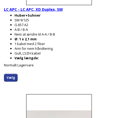
LC APC - LC APC, XD Duplex, SM
Huber+Suhner
SM 9/125
G.657.A2
A-B / B-A
Nem at ændre til A-A / B-B
Ø: 1 x 2,1 mm
1 kabel med 2 fiber
Arm for nem håndtering
Gult, LSZH kabel
Vælg længde:
Normalt Lagervare
Vælg