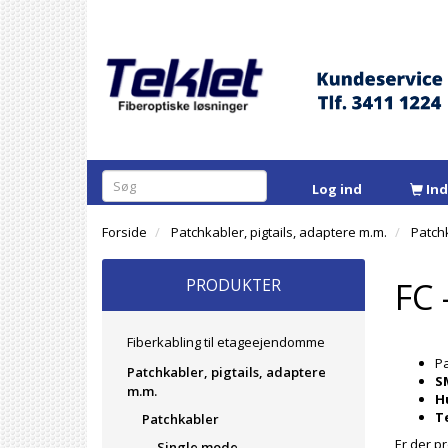
Log ind
In
Forside
Patchkabler, pigtails, adaptere m.m.
Patch
PRODUKTER
FC 
Fiberkabling til etageejendomme
Pa
Patchkabler, pigtails, adaptere
S
m.m.
H
T
Patchkabler
Er der pr
Single mode