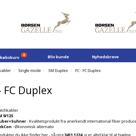
0
Bliv kunde
Nyhedsbreve
dkøbskurv
kabler
Single mode
SM Duplex
FC - FC Duplex
- FC Duplex
tchkabler
M 9/125
uber+Suhner
- Kvalitetsprodukt fra anerkendt international fiber produc
ekCon
- Økonomisk alternativ
odukter du ikke finder her - så ring
3411 1224
, vi er altid klar til at hjælpe