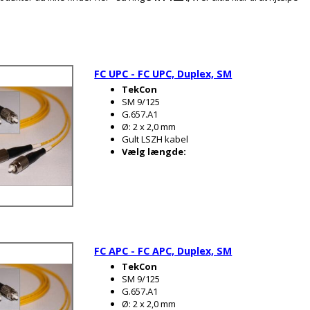
FC UPC - FC UPC, Duplex, SM
TekCon
SM 9/125
G.657.A1
Ø: 2 x 2,0 mm
Gult LSZH kabel
Vælg længde:
FC APC - FC APC, Duplex, SM
TekCon
SM 9/125
G.657.A1
Ø: 2 x 2,0 mm