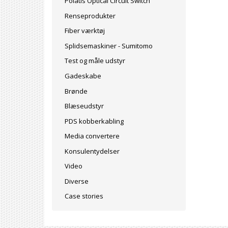
Polatis Optical Circuit Switch
Renseprodukter
Fiber værktøj
Splidsemaskiner - Sumitomo
Test og måle udstyr
Gadeskabe
Brønde
Blæseudstyr
PDS kobberkabling
Media convertere
Konsulentydelser
Video
Diverse
Case stories