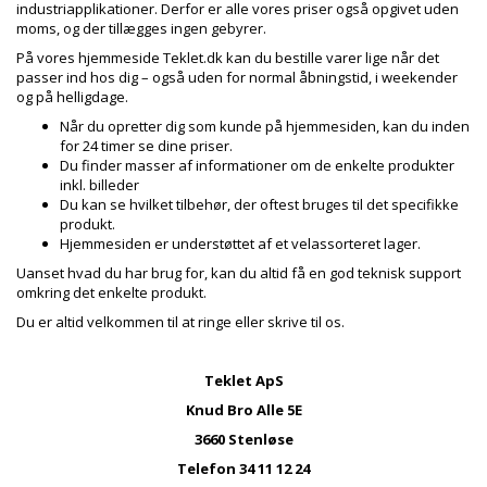
industriapplikationer.
Derfor er alle vores priser også opgivet uden
moms, og der tillægges ingen gebyrer.
På vores hjemmeside
Teklet.dk
kan du bestille varer lige når det
passer ind hos dig – også uden for normal åbningstid, i weekender
og på helligdage.
Når du opretter dig som kunde på
hjemmesiden
, kan du inden
for 24 timer se dine priser.
Du finder masser af informationer om de enkelte produkter
inkl. billeder
Du kan se hvilket tilbehør, der oftest bruges til det specifikke
produkt.
Hjemmesiden er understøttet af et velassorteret lager.
Uanset hvad du har brug for, kan du altid få en god teknisk support
omkring det enkelte
produkt.
Du er altid velkommen til at ringe eller skrive til os.
Teklet ApS
Knud Bro Alle 5E
3660 Stenløse
Telefon 34 11 12 24