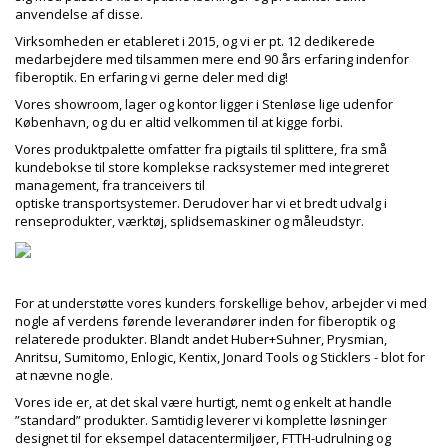
anvendelse af disse.
Virksomheden er etableret i 2015, og vi er pt. 12 dedikerede
medarbejdere med
tilsammen mere end 90 års erfaring indenfor
fiberoptik. En erfaring vi gerne deler med
dig!
Vores showroom, lager og kontor ligger i Stenløse lige udenfor
København, og du er altid
velkommen til at kigge forbi.
Vores produktpalette omfatter fra pigtails til splittere, fra små
kundebokse til store
komplekse racksystemer med integreret
management, fra tranceivers til
optiske
transportsystemer.
Derudover har vi et bredt udvalg i
renseprodukter, værktøj, splidsemaskiner og
måleudstyr.
For at understøtte vores kunders forskellige behov, arbejder vi med
nogle af verdens
førende leverandører inden for fiberoptik og
relaterede produkter. Blandt andet
Huber+Suhner, Prysmian,
Anritsu, Sumitomo, Enlogic, Kentix, Jonard Tools og Sticklers - blot for
at
nævne nogle.
Vores ide er, at det skal være hurtigt, nemt og enkelt at handle
”standard” produkter.
Samtidig leverer vi komplette løsninger
designet til for eksempel datacentermiljøer,
FTTH-udrulning og