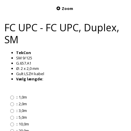
Zoom
FC UPC - FC UPC, Duplex,
SM
TekCon
SM 9/125
G.657.A1
Ø: 2 x 2,0 mm
Gult LSZH kabel
Vælg længde:
::
1,0m
::
2,0m
::
3,0m
::
5,0m
::
10,0m
::
20,0m