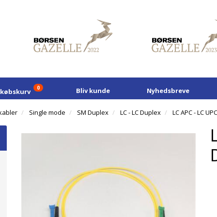
0
Bliv kunde
Nyhedsbreve
dkøbskurv
kabler
Single mode
SM Duplex
LC - LC Duplex
LC APC - LC UP