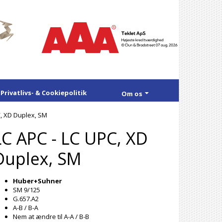
Privatlivs- & Cookiepolitik
Om os
C, XD Duplex, SM
LC APC - LC UPC, XD
Duplex, SM
Huber+Suhner
SM 9/125
G.657.A2
A-B / B-A
Nem at ændre til A-A / B-B