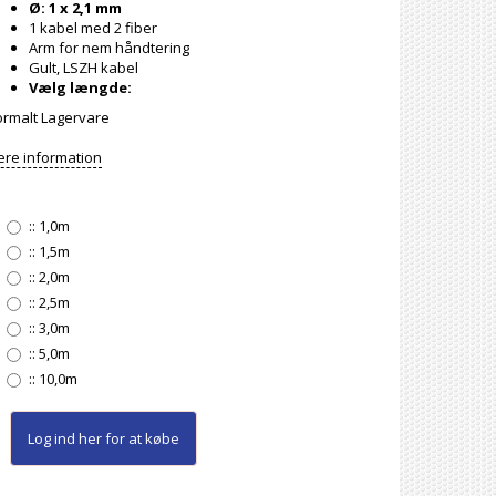
Ø: 1 x 2,1 mm
1 kabel med 2 fiber
Arm for nem håndtering
Gult, LSZH kabel
Vælg længde:
rmalt Lagervare
re information
::
1,0m
::
1,5m
::
2,0m
::
2,5m
::
3,0m
::
5,0m
::
10,0m
Log ind her
for at købe