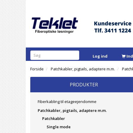
Log ind
In
Forside
Patchkabler, pigtails, adaptere m.m.
Patch
PRODUKTER
Fiberkabling til etageejendomme
Patchkabler, pigtails, adaptere m.m.
Patchkabler
Single mode