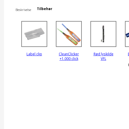
Tilbehør
Beskrivelse
Label clip
CleanClicker
Rød lyskilde
+1.000 click
VFL