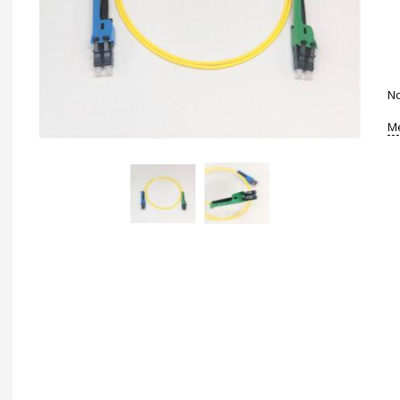
No
Me