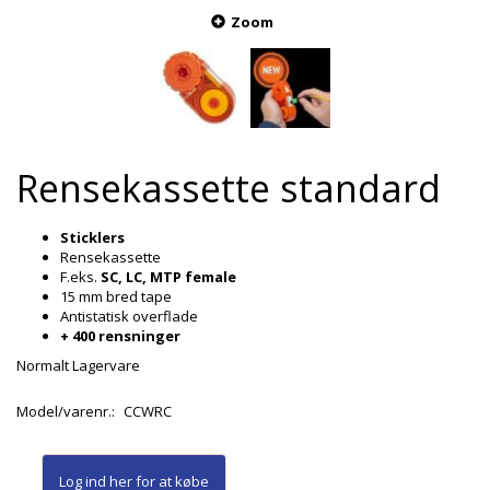
Zoom
Rensekassette standard
Sticklers
Rensekassette
F.eks.
SC, LC, MTP female
15 mm bred tape
Antistatisk overflade
+ 400 rensninger
Normalt Lagervare
Model/varenr.:
CCWRC
Log ind her
for at købe