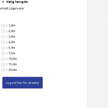
Vælg længde:
rmalt Lagervare
::
1,0m
::
2,0m
::
3,0m
::
4,0m
::
5,0m
::
7,5m
::
10,0m
::
15,0m
::
20,0m
Log ind her
for at købe