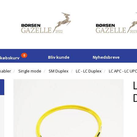
0
Bliv kunde
Nyhedsbreve
dkøbskurv
kabler
Single mode
SM Duplex
LC - LC Duplex
LC APC - LC UP