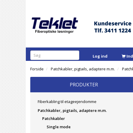
Log ind
In
Forside
Patchkabler, pigtails, adaptere m.m.
Patch
PRODUKTER
Fiberkabling til etageejendomme
Patchkabler, pigtails, adaptere m.m.
Patchkabler
Single mode