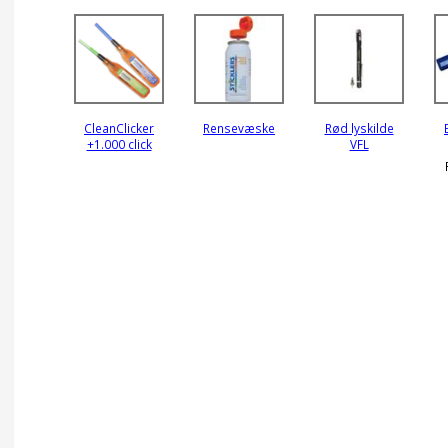
CleanClicker
Rensevæske
Rød lyskilde
+1.000 click
VFL