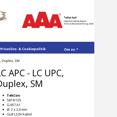
Privatlivs- & Cookiepolitik
Om os
C, Duplex, SM
LC APC - LC UPC,
Duplex, SM
TekCon
SM 9/125
G.657.A1
Ø: 2 x 2,0 mm
Gult LSZH kabel