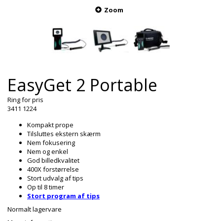
Zoom
EasyGet 2 Portable
Ring for pris
3411 1224
Kompakt prope
Tilsluttes ekstern skærm
Nem fokusering
Nem og enkel
God billedkvalitet
400X forstørrelse
Stort udvalg af tips
Op til 8 timer
Stort program af tips
Normalt lagervare