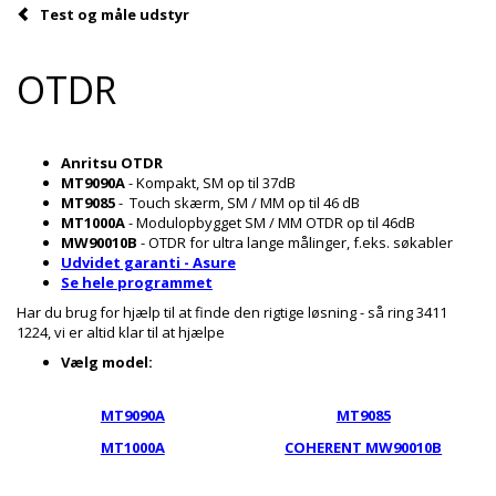
Test og måle udstyr
OTDR
Anritsu OTDR
MT9090A
- Kompakt, SM op til 37dB
MT9085
- Touch skærm, SM / MM op til 46 dB
MT1000A
- Modulopbygget SM / MM OTDR op til 46dB
MW90010B
- OTDR for ultra lange målinger, f.eks. søkabler
Udvidet garanti - Asure
Se hele programmet
Har du brug for hjælp til at finde den rigtige løsning - så ring 3411
1224, vi er altid klar til at hjælpe
Vælg model:
MT9090A
MT9085
MT1000A
COHERENT MW90010B