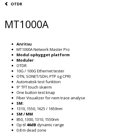
OTDR
MT1000A
Anritsu
MT1000A Network Master Pro
Modul opbygget platform
Moduler
:
OTDR
10G / 100G Ethernet tester
OTN, SONET/SDH, PTP og CPRI
Automatisk test funktion
9" TFT touch skærm
One button test knap
Fiber Visualizer for nem trace analyse
SM:
1310, 1550, 1625 / 1650nm
SM / MM
850, 1300, 1310, 1550nm
Op til
46dB
dynamic range
0.8 m dead zone