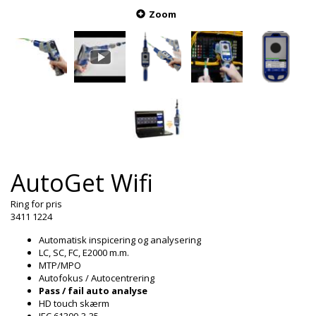
Zoom
AutoGet Wifi
Ring for pris
3411 1224
Automatisk inspicering og analysering
LC, SC, FC, E2000 m.m.
MTP/MPO
Autofokus / Autocentrering
Pass / fail auto analyse
HD touch skærm
IEC 61300-3-35