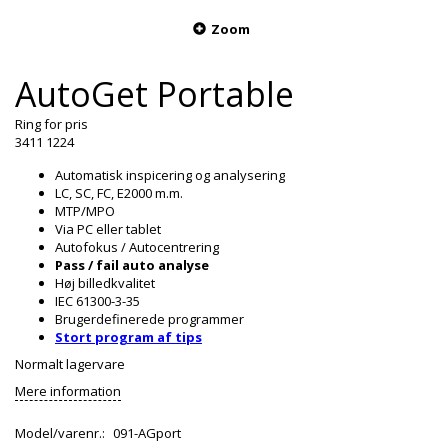
Zoom
AutoGet Portable
Ring for pris
3411 1224
Automatisk inspicering og analysering
LC, SC, FC, E2000 m.m.
MTP/MPO
Via PC eller tablet
Autofokus / Autocentrering
Pass / fail auto analyse
Høj billedkvalitet
IEC 61300-3-35
Brugerdefinerede programmer
Stort program af tips
Normalt lagervare
Mere information
Model/varenr.:
091-AGport