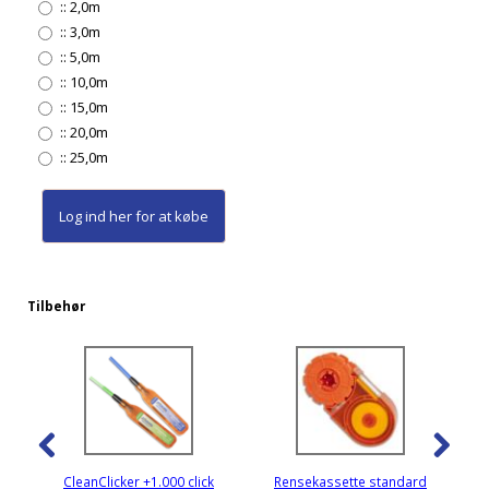
::
2,0m
::
3,0m
::
5,0m
::
10,0m
::
15,0m
::
20,0m
::
25,0m
Log ind her
for at købe
Tilbehør
CleanClicker +1.000 click
Rensekassette standard