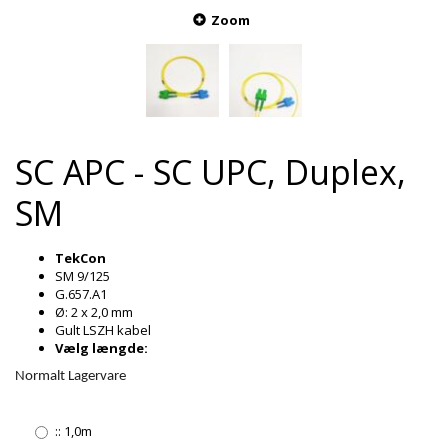
Zoom
SC APC - SC UPC, Duplex,
SM
TekCon
SM 9/125
G.657.A1
Ø: 2 x 2,0 mm
Gult LSZH kabel
Vælg længde:
Normalt Lagervare
::
1,0m