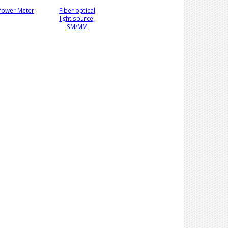
Power Meter
Fiber optical
light source,
SM/MM