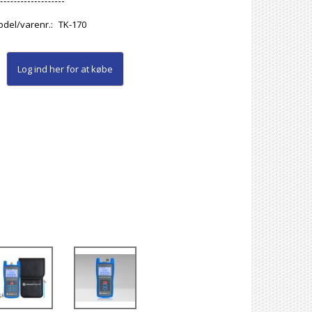
del/varenr.:
TK-170
Log ind her
for at købe