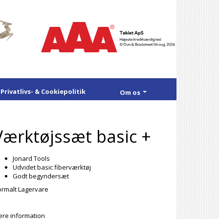
Privatlivs- & Cookiepolitik
Om os
Værktøjssæt basic +
Jonard Tools
Udvidet basic fiberværktøj
Godt begyndersæt
rmalt Lagervare
re information