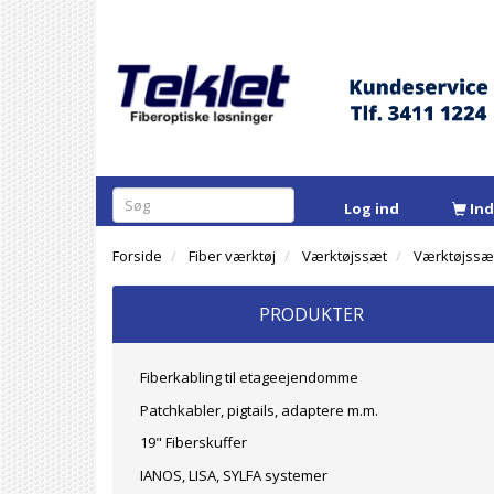
Log ind
In
Forside
Fiber værktøj
Værktøjssæt
Værktøjssæt
PRODUKTER
Fiberkabling til etageejendomme
Patchkabler, pigtails, adaptere m.m.
19" Fiberskuffer
IANOS, LISA, SYLFA systemer