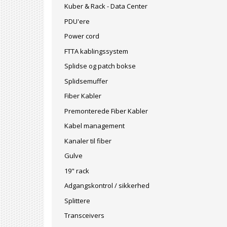
Kuber & Rack - Data Center
PDU'ere
Power cord
FTTA kablingssystem
Splidse og patch bokse
Splidsemuffer
Fiber Kabler
Premonterede Fiber Kabler
Kabel management
Kanaler til fiber
Gulve
19" rack
Adgangskontrol / sikkerhed
Splittere
Transceivers