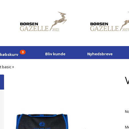
0
Bliv kunde
Nyhedsbreve
dkøbskurv
 basic +
No
Me