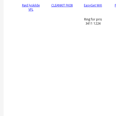
Rød lyskilde
CLEANKIT FK08
EasyGet Wifi
VFL
Ring for pris
3411 1224