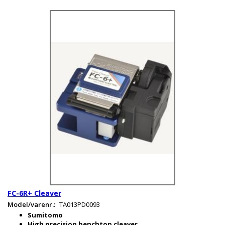
FC-6R+ Cleaver
Model/varenr.:
TA013PD0093
Sumitomo
High precision benchtop cleaver