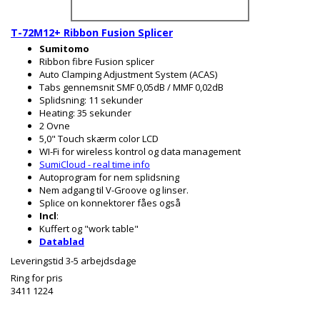
T-72M12+ Ribbon Fusion Splicer
Sumitomo
Ribbon fibre Fusion splicer
Auto Clamping Adjustment System (ACAS)
Tabs gennemsnit SMF 0,05dB / MMF 0,02dB
Splidsning: 11 sekunder
Heating: 35 sekunder
2 Ovne
5,0" Touch skærm color LCD
WI-Fi for wireless kontrol og data management
SumiCloud - real time info
Autoprogram for nem splidsning
Nem adgang til V-Groove og linser.
Splice on konnektorer fåes også
Incl
:
Kuffert og "work table"
Datablad
Leveringstid 3-5 arbejdsdage
Ring for pris
3411 1224