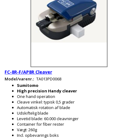
FC-8R-F/AP8R Cleaver
Model/varenr.:
TA013PD0068
Sumitomo
High precision Handy cleaver
One hand operation
Cleave vinkel: typisk 0,5 grader
Automatisk rotation af blade
Udskiftelig blade
Levetid blade: 60.000 cleavninger
Container for fiber rester
Vægt: 260g
Incl. opbevarings boks