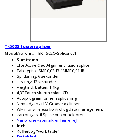
T-502S fusion splicer
Model/varenr.:
TEK-T502C+Splicerkit1
Sumitomo
Elite Active Clad Alignment Fusion splicer
Tab, typisk SMF 0,03dB / MMF 0,01dB
Splidsning: 6 sekunder
Heating: 12 sekunder
Vægt incl. batteri: 1,1kg
4,3" Touch skærm color LCD
Autoprogram for nem splidsning
Nem adgang til V-Groove og linser.
WI-Fi for wireless kontrol og data management
kan bruges til Splice on konnektorer
NanoTune - som sikrer færre fejl
Incl
:
Kuffert og "work table"
Datablad