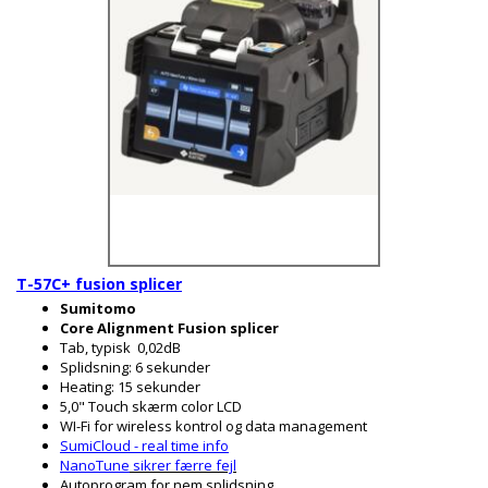
T-57C+ fusion splicer
Sumitomo
Core Alignment Fusion splicer
Tab, typisk 0,02dB
Splidsning: 6 sekunder
Heating: 15 sekunder
5,0" Touch skærm color LCD
WI-Fi for wireless kontrol og data management
SumiCloud - real time info
NanoTune
sikrer færre fejl
Autoprogram for nem splidsning