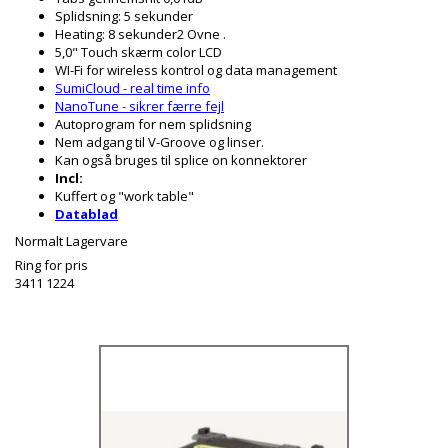
Splidsning: 5 sekunder
Heating: 8 sekunder2 Ovne .
5,0" Touch skærm color LCD
WI-Fi for wireless kontrol og data management
SumiCloud - real time
info
NanoTune
- sikrer
færr
e
fejl
Autoprogram for nem splidsning
Nem adgang til V-Groove og linser.
Kan også bruges til splice on konnektorer
Incl:
Kuffert og "work table"
Datablad
Normalt Lagervare
Ring for pris
3411 1224