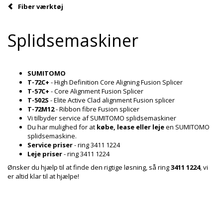
Fiber værktøj
Splidsemaskiner
SUMITOMO
T-72C+
- High Definition Core Aligning Fusion Splicer
T-57C+
- Core Alignment Fusion Splicer
T-502S
- Elite Active Clad alignment Fusion splicer
T-72M12
- Ribbon fibre Fusion splicer
Vi tilbyder service af SUMITOMO splidsemaskiner
Du har mulighed for at
købe, lease eller leje
en SUMITOMO
splidsemaskine.
Service priser
- ring 3411 1224
Leje priser
- ring 3411 1224
Ønsker du hjælp til at finde den rigtige løsning, så ring
3411 1224
, vi
er altid klar til at hjælpe!