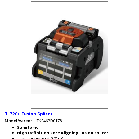
T-72C+ Fusion Splicer
Model/varenr.:
TK046PD0178
Sumitomo
High Definition Core Aligning Fusion splicer
Tabs gennemsnit 0,01dB