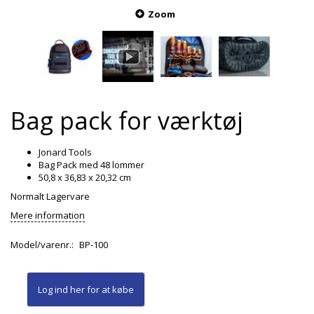
Zoom
Bag pack for værktøj
Jonard Tools
Bag Pack med 48 lommer
50,8 x 36,83 x 20,32 cm
Normalt Lagervare
Mere information
Model/varenr.:
BP-100
Log ind her
for at købe