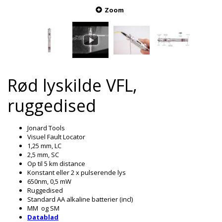
Zoom
Rød lyskilde VFL,
ruggedised
Jonard Tools
Visuel Fault Locator
1,25 mm, LC
2,5 mm, SC
Op til 5 km distance
Konstant eller 2 x pulserende lys
650nm, 0,5 mW
Ruggedised
Standard AA alkaline batterier (incl)
MM og SM
Datablad