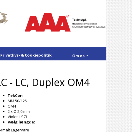
Privatlivs- & Cookiepolitik
Om os
LC - LC, Duplex OM4
TekCon
MM 50/125
OM4
2 x Ø 2,0 mm
Violet, LSZH
Vælg længde:
rmalt Lagervare