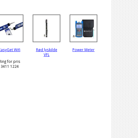
EasyGet Wifi
Rød lyskilde
Power Meter
VFL
Ring for pris
3411 1224