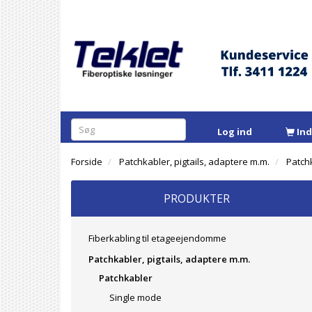
Log ind
In
Forside
Patchkabler, pigtails, adaptere m.m.
Patch
PRODUKTER
Fiberkabling til etageejendomme
Patchkabler, pigtails, adaptere m.m.
Patchkabler
Single mode