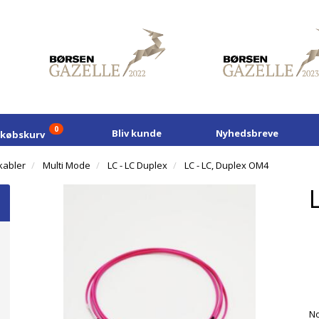
0
Bliv kunde
Nyhedsbreve
dkøbskurv
kabler
Multi Mode
LC - LC Duplex
LC - LC, Duplex OM4
No