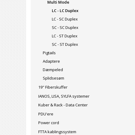
Multi Mode
LC - LC Duplex
LC - SC Duplex
SC - SC Duplex
LC - ST Duplex
SC - ST Duplex
Pigtails
Adaptere
Dæmpeled
Splidsesøm
19" Fiberskuffer
IANOS, LISA, SYLFA systemer
Kuber & Rack - Data Center
PDU'ere
Power cord
FTTA kablingssystem