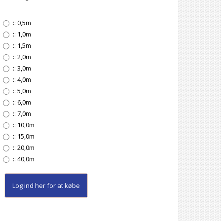
::
0,5m
::
1,0m
::
1,5m
::
2,0m
::
3,0m
::
4,0m
::
5,0m
::
6,0m
::
7,0m
::
10,0m
::
15,0m
::
20,0m
::
40,0m
Log ind her
for at købe