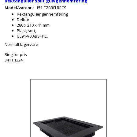
Rektangulær split gulvgennemføring
Model/varenr.:
151-EZBRFLRECS
Rektangulær gennemføring
Delbar
280 x 210 x 41 mm
Plast, sort,
UL94-V0 ABS+PC,
Normalt lagervare
Ring for pris
3411 1224