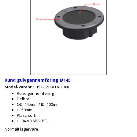
Rund gulvgennemføring Ø145
Model/varenr.:
151-EZBRFLROUND
Rund gennemføring
Delbar
OD: 145mm / ID: 100mm
H: 50mm
Plast, sort,
UL94-V0 ABS+PC,
Normalt lagervare