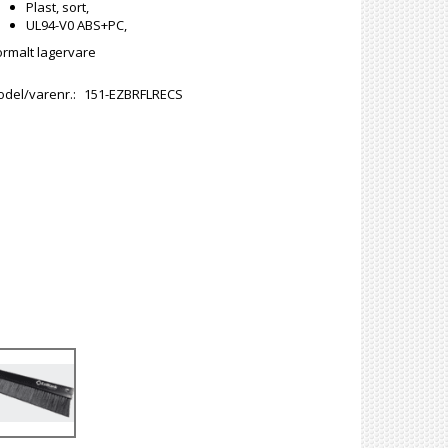
Plast, sort,
UL94-V0 ABS+PC,
rmalt lagervare
del/varenr.:
151-EZBRFLRECS