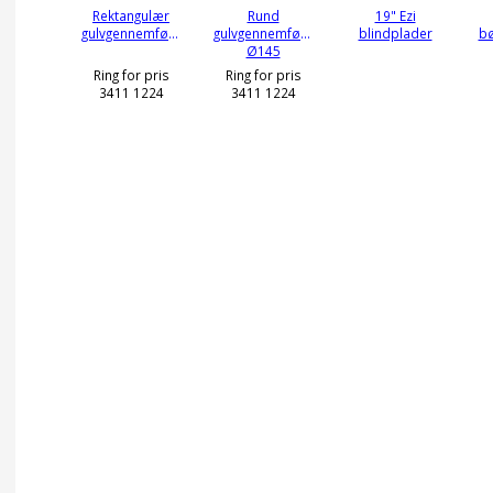
Rektangulær
Rund
19" Ezi
gulvgennemføring
gulvgennemføring
blindplader
bø
Ø145
Ring for pris
Ring for pris
3411 1224
3411 1224