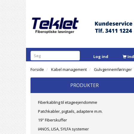
Log ind
In
Forside
Kabel management
Gulvgennemføringer
PRODUKTER
Fiberkabling til etageejendomme
Patchkabler, pigtails, adaptere m.m.
19" Fiberskuffer
IANOS, LISA, SYLFA systemer