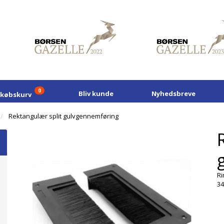
0
Bliv kunde
Nyhedsbreve
dkøbskurv
Rektangulær split gulvgennemføring
Ri
34