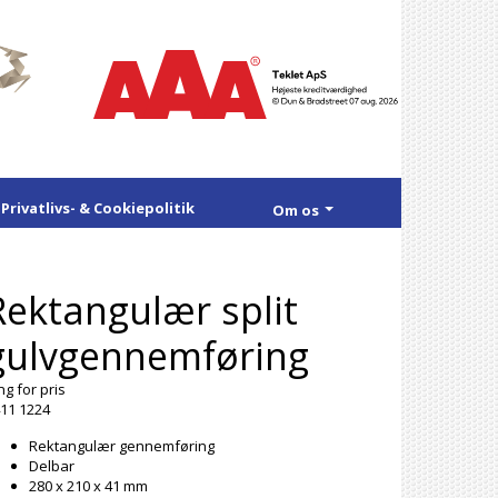
Privatlivs- & Cookiepolitik
Om os
Rektangulær split
gulvgennemføring
ng for pris
11 1224
Rektangulær gennemføring
Delbar
280 x 210 x 41 mm