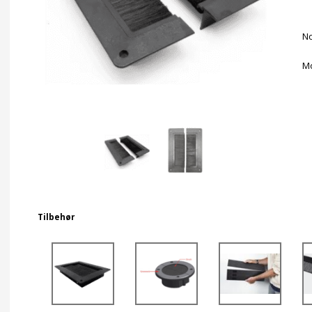
No
Mo
Tilbehør