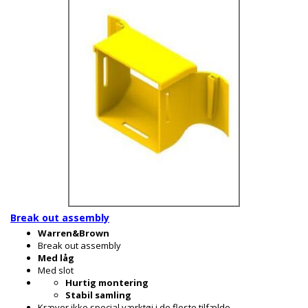
Break out assembly
Warren&Brown
Break out assembly
Med låg
Med slot
Hurtig montering
Stabil samling
Kræver ikke special værktøj i de fleste tilfælde