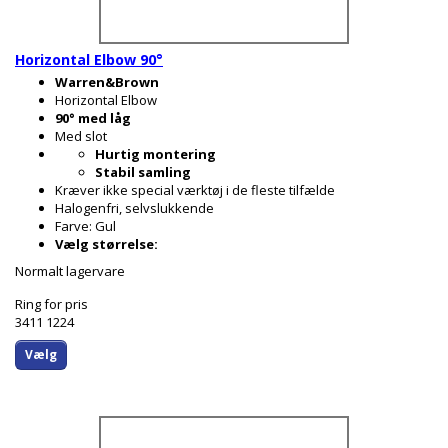
Horizontal Elbow 90°
Warren&Brown
Horizontal Elbow
90° med låg
Med slot
Hurtig montering
Stabil samling
Kræver ikke special værktøj i de fleste tilfælde
Halogenfri, selvslukkende
Farve: Gul
Vælg størrelse:
Normalt lagervare
Ring for pris
3411 1224
Vælg