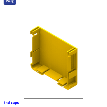
Vælg
End caps