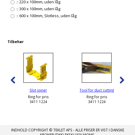
::
220 x 100mm, uden låg
::
300 x 100mm, uden låg
::
600 x 100mm, Slotless, uden låg
Tilbehør
Slot joiner
Tool for duct cutting
Ring for pris
Ring for pris
3411 1224
3411 1224
INDHOLD COPYRIGHT © TEKLET APS - ALLE PRISER ER VIST I DANSKE
KRONER (DKK) EKSKLUSIV MOMS