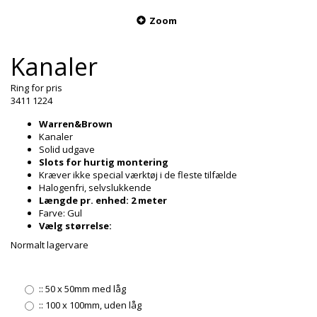
Zoom
Kanaler
Ring for pris
3411 1224
Warren&Brown
Kanaler
Solid udgave
Slots for hurtig montering
Kræver ikke special værktøj i de fleste tilfælde
Halogenfri, selvslukkende
Længde pr. enhed: 2 meter
Farve: Gul
Vælg størrelse:
Normalt lagervare
::
50 x 50mm med låg
::
100 x 100mm, uden låg