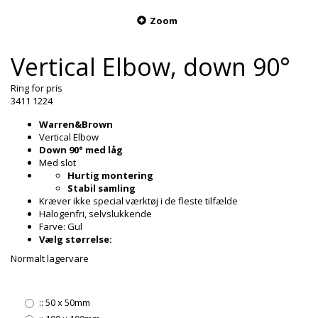
Zoom
Vertical Elbow, down 90°
Ring for pris
3411 1224
Warren&Brown
Vertical Elbow
Down 90° med låg
Med slot
Hurtig montering
Stabil samling
Kræver ikke special værktøj i de fleste tilfælde
Halogenfri, selvslukkende
Farve: Gul
Vælg størrelse:
Normalt lagervare
::
50 x 50mm