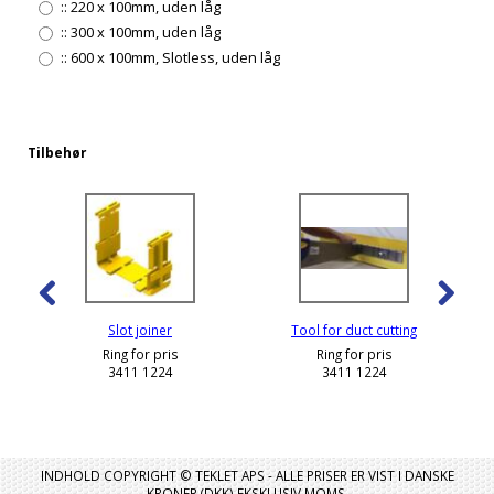
::
220 x 100mm, uden låg
::
300 x 100mm, uden låg
::
600 x 100mm, Slotless, uden låg
Tilbehør
Slot joiner
Tool for duct cutting
Ring for pris
Ring for pris
3411 1224
3411 1224
INDHOLD COPYRIGHT © TEKLET APS - ALLE PRISER ER VIST I DANSKE
KRONER (DKK) EKSKLUSIV MOMS