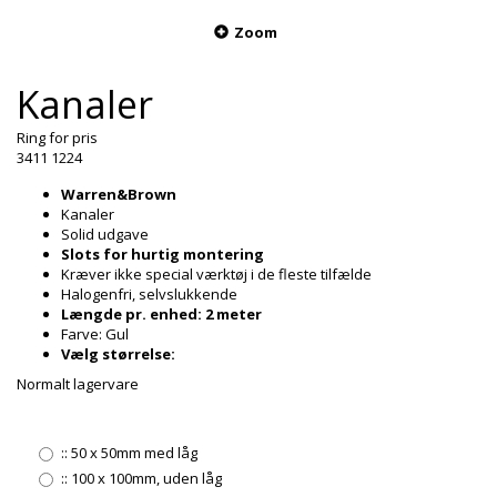
Zoom
Kanaler
Ring for pris
3411 1224
Warren&Brown
Kanaler
Solid udgave
Slots for hurtig montering
Kræver ikke special værktøj i de fleste tilfælde
Halogenfri, selvslukkende
Længde pr. enhed: 2 meter
Farve: Gul
Vælg størrelse:
Normalt lagervare
::
50 x 50mm med låg
::
100 x 100mm, uden låg