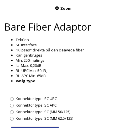
Zoom
Bare Fiber Adaptor
TekCon
SC interface
"Klipses" direkte på den cleavede fiber
Kan genbruges
Min: 250 matings
IL: Max. 0,20dB
RL: UPC Min. 50dB,
RL: APC Min. 65dB
Vælg type
Konnektor type:
SC UPC
Konnektor type:
SC APC
Konnektor type:
SC (MM 50/125)
Konnektor type:
SC (MM 62,5/125)