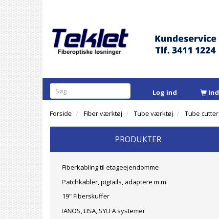
Log ind
In
Forside
Fiber værktøj
Tube værktøj
Tube cutter
PRODUKTER
Fiberkabling til etageejendomme
Patchkabler, pigtails, adaptere m.m.
19" Fiberskuffer
IANOS, LISA, SYLFA systemer