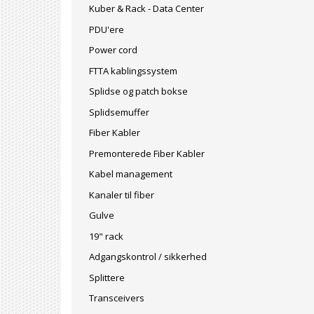
Kuber & Rack - Data Center
PDU'ere
Power cord
FTTA kablingssystem
Splidse og patch bokse
Splidsemuffer
Fiber Kabler
Premonterede Fiber Kabler
Kabel management
Kanaler til fiber
Gulve
19" rack
Adgangskontrol / sikkerhed
Splittere
Transceivers