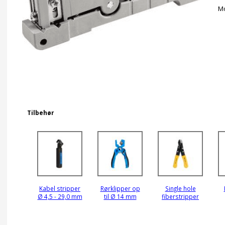
Mo
Tilbehør
Kabel stripper
Rørklipper op
Single hole
Ø 4,5 - 29,0 mm
til Ø 14 mm
fiberstripper