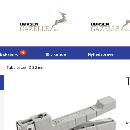
0
Bliv kunde
Nyhedsbreve
dkøbskurv
Tube cutter. Ø 3,2 mm
No