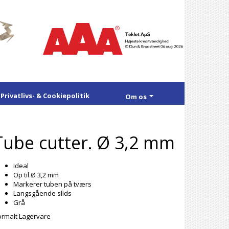
Privatlivs- & Cookiepolitik
Om os
Tube cutter. Ø 3,2 mm
Ideal
Op til Ø 3,2 mm
Markerer tuben på tværs
Langsgående slids
Grå
rmalt Lagervare