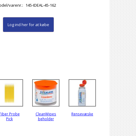
del/varenr.:
145-IDEAL-45-162
Log ind her
for at købe
Fiber Probe
CleanWipes
Rensevæske
Pick
beholder