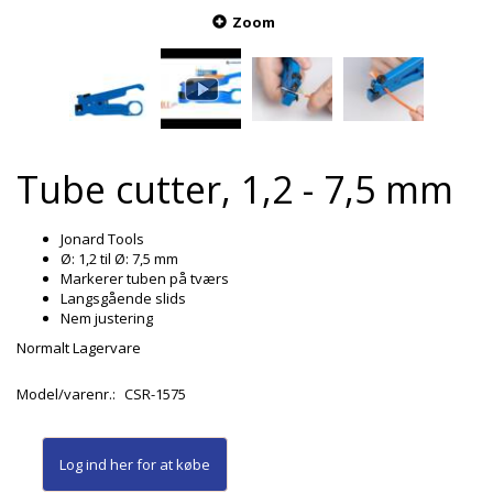
Zoom
Tube cutter, 1,2 - 7,5 mm
Jonard Tools
Ø: 1,2 til Ø: 7,5 mm
Markerer tuben på tværs
Langsgående slids
Nem justering
Normalt Lagervare
Model/varenr.:
CSR-1575
Log ind her
for at købe