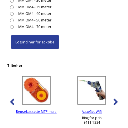
::
MM OM4 - 30 meter
::
MM OM4 - 35 meter
::
MM OM4 - 40 meter
::
MM OM4 - 50 meter
::
MM OM4 - 70 meter
Log ind her
for at købe
Tilbehør
Rensekassette MTP male
AutoGet Wifi
Ring for pris
3411 1224