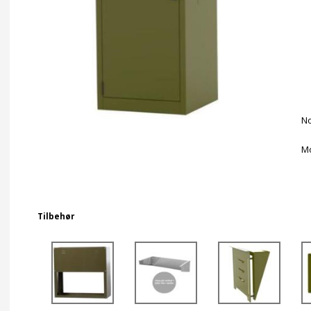
No
Mo
Tilbehør