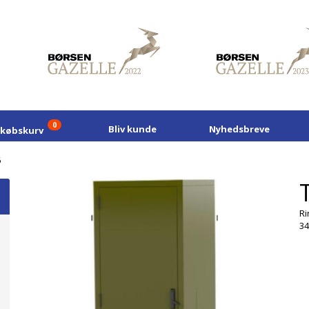
0
Bliv kunde
Nyhedsbreve
dkøbskurv
6
Ri
34