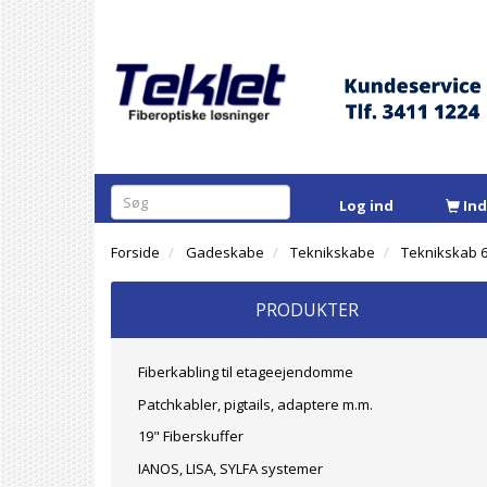
Log ind
In
Forside
Gadeskabe
Teknikskabe
Teknikskab 
PRODUKTER
Fiberkabling til etageejendomme
Patchkabler, pigtails, adaptere m.m.
19" Fiberskuffer
IANOS, LISA, SYLFA systemer