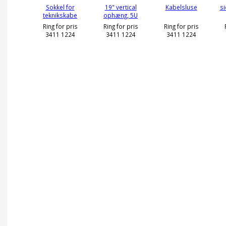
Sokkel for
19" vertical
Kabelsluse
s
teknikskabe
ophæng, 5U
Ring for pris
Ring for pris
Ring for pris
3411 1224
3411 1224
3411 1224