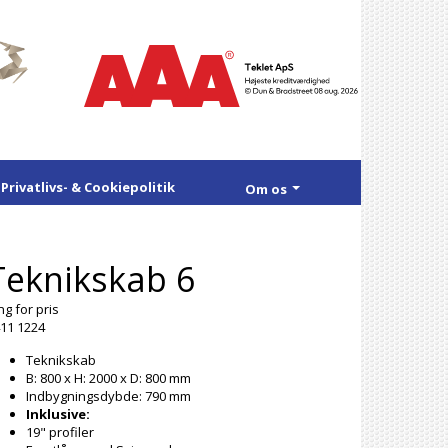
Privatlivs- & Cookiepolitik
Om os
Teknikskab 6
ng for pris
11 1224
Teknikskab
B: 800 x H: 2000 x D: 800 mm
Indbygningsdybde: 790 mm
Inklusive:
19" profiler