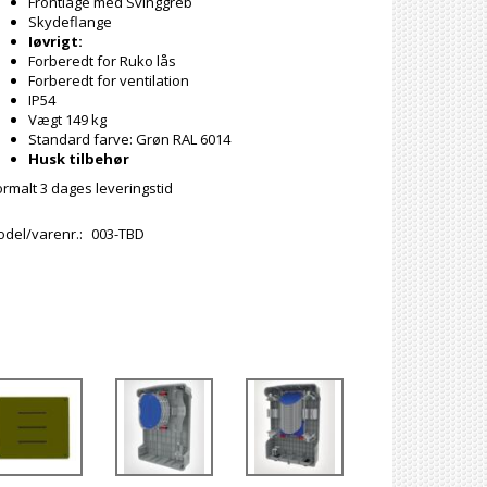
Frontlåge med Svinggreb
Skydeflange
Iøvrigt:
Forberedt for Ruko lås
Forberedt for ventilation
IP54
Vægt 149 kg
Standard farve: Grøn RAL 6014
Husk tilbehør
rmalt 3 dages leveringstid
del/varenr.:
003-TBD