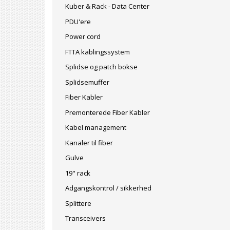
Kuber & Rack - Data Center
PDU'ere
Power cord
FTTA kablingssystem
Splidse og patch bokse
Splidsemuffer
Fiber Kabler
Premonterede Fiber Kabler
Kabel management
Kanaler til fiber
Gulve
19" rack
Adgangskontrol / sikkerhed
Splittere
Transceivers