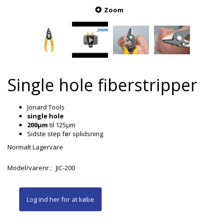
Zoom
Single hole fiberstripper
Jonard Tools
single hole
200µm
til 125µm
Sidste step før splidsning
Normalt Lagervare
Model/varenr.:
JIC-200
Log ind her
for at købe