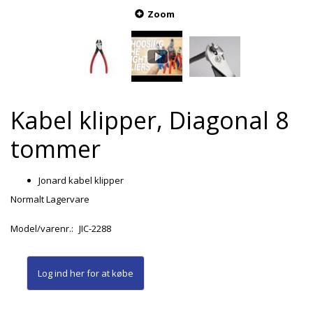
Zoom
Kabel klipper, Diagonal 8
tommer
Jonard kabel klipper
Normalt Lagervare
Model/varenr.:
JIC-2288
Log ind her
for at købe