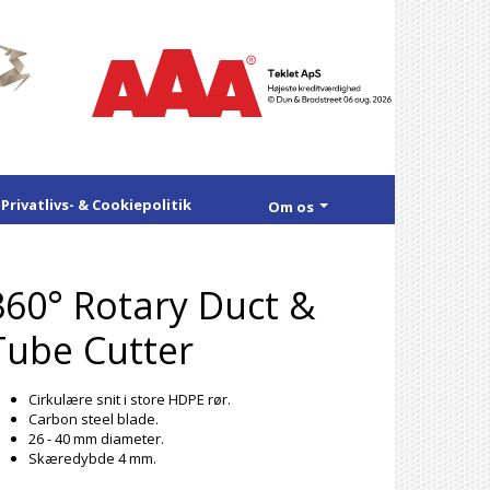
Privatlivs- & Cookiepolitik
Om os
360° Rotary Duct &
Tube Cutter
Cirkulære snit i store HDPE rør.
Carbon steel blade.
26 - 40 mm diameter.
Skæredybde 4 mm.