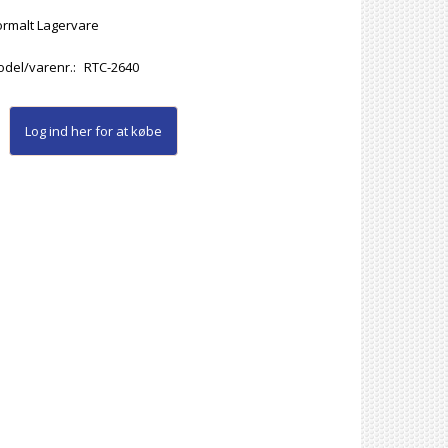
rmalt Lagervare
del/varenr.:
RTC-2640
Log ind her
for at købe