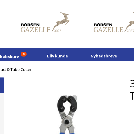
0
Bliv kunde
Nyhedsbreve
dkøbskurv
Duct & Tube Cutter