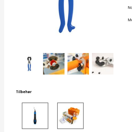
No
Mo
Tilbehør