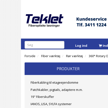
Log ind
In
Forside
Fiber værktøj
Rør værktøj
360° Rotary 
PRODUKTER
Fiberkabling til etageejendomme
Patchkabler, pigtails, adaptere m.m.
19" Fiberskuffer
IANOS, LISA, SYLFA systemer