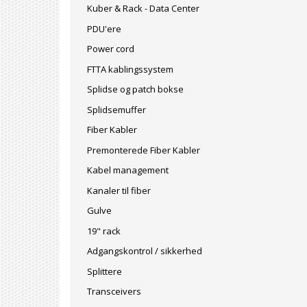
Kuber & Rack - Data Center
PDU'ere
Power cord
FTTA kablingssystem
Splidse og patch bokse
Splidsemuffer
Fiber Kabler
Premonterede Fiber Kabler
Kabel management
Kanaler til fiber
Gulve
19" rack
Adgangskontrol / sikkerhed
Splittere
Transceivers