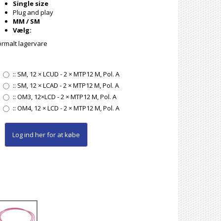
Single size
Plug and play
MM / SM
Vælg:
rmalt lagervare
::
SM, 12 × LCUD - 2 × MTP12 M, Pol. A
::
SM, 12 × LCAD - 2 × MTP12 M, Pol. A
::
OM3, 12×LCD - 2 × MTP12 M, Pol. A
::
OM4, 12 × LCD - 2 × MTP12 M, Pol. A
Log ind her
for at købe