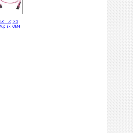
LC - LC, XD
Duplex, OM4