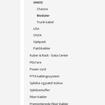
IANOS
Chassis
Moduler
Trunk kabel
LISA
SYLFA
Optipack
Patchkabler
Kuber & Rack - Data Center
PDU'ere
Power cord
FTTA kablingssystem
Splidse og patch bokse
Splidsemuffer
Fiber Kabler
Premonterede Fiber Kabler