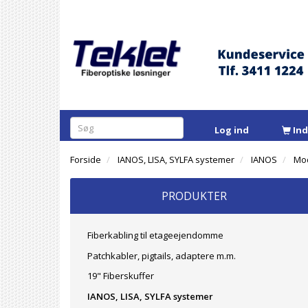
Log ind
In
Forside
IANOS, LISA, SYLFA systemer
IANOS
Mo
PRODUKTER
Fiberkabling til etageejendomme
Patchkabler, pigtails, adaptere m.m.
19" Fiberskuffer
IANOS, LISA, SYLFA systemer