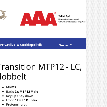
Privatlivs- & Cookiepolitik
Om os
Transition MTP12 - LC,
dobbelt
IANOS
Back:
2 x MTP12 Male
Key up / Key down
Front:
12 x LC Duplex
Pretermineret