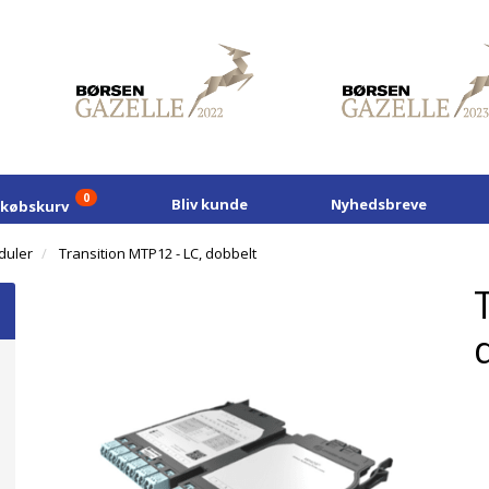
0
Bliv kunde
Nyhedsbreve
dkøbskurv
duler
Transition MTP12 - LC, dobbelt