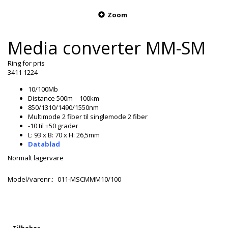
Zoom
Media converter MM-SM
Ring for pris
3411 1224
10/100Mb
Distance 500m - 100km
850/1310/1490/1550nm
Multimode 2 fiber til singlemode 2 fiber
-10 til +50 grader
L: 93 x B: 70 x H: 26,5mm
Datablad
Normalt lagervare
Model/varenr.:
011-MSCMMM10/100
Tilbehør