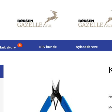
0
Bliv kunde
Nyhedsbreve
dkøbskurv
No
Mo