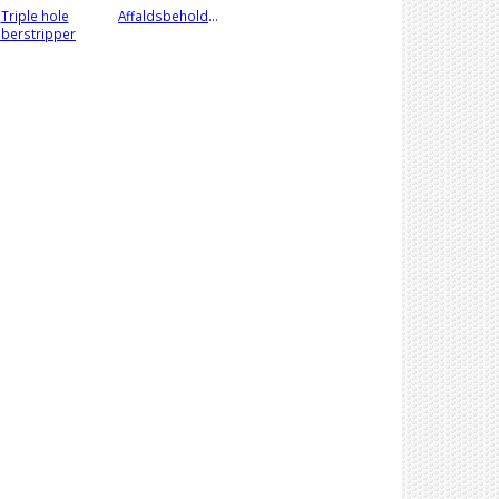
Triple hole
Affaldsbeholder
iberstripper