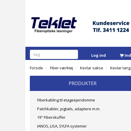
Log ind
In
Forside
Fiber værktøj
Kevlar sakse
Kevlar tang
PRODUKTER
Fiberkabling til etageejendomme
Patchkabler, pigtails, adaptere m.m.
19" Fiberskuffer
IANOS, LISA, SYLFA systemer