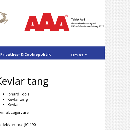
Privatlivs- & Cookiepolitik
Om os
Kevlar tang
Jonard Tools
Kevlar tang
Kevlar
rmalt Lagervare
del/varenr.:
JIC-190