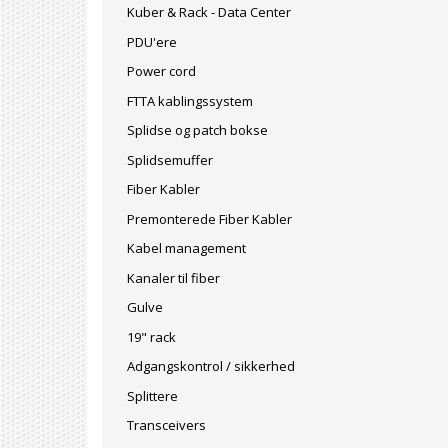
Kuber & Rack - Data Center
PDU'ere
Power cord
FTTA kablingssystem
Splidse og patch bokse
Splidsemuffer
Fiber Kabler
Premonterede Fiber Kabler
Kabel management
Kanaler til fiber
Gulve
19" rack
Adgangskontrol / sikkerhed
Splittere
Transceivers