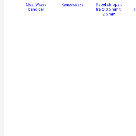
CleanWipes
Rensevæske
Kabel stripper,
beholder
fra Ø 0,6 mm til
f
2,6 mm