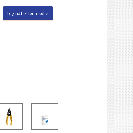
Log ind her
for at købe