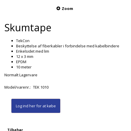
Zoom
Skumtape
TekCon
Beskyttelse af fiberkabler i forbindelse med kabelbindere
Enkelsidet med lim
12 x 3 mm
EPDM
10 meter
Normalt Lagervare
Model/varenr.:
TEK 1010
Log ind her
for at købe
Tilbehør