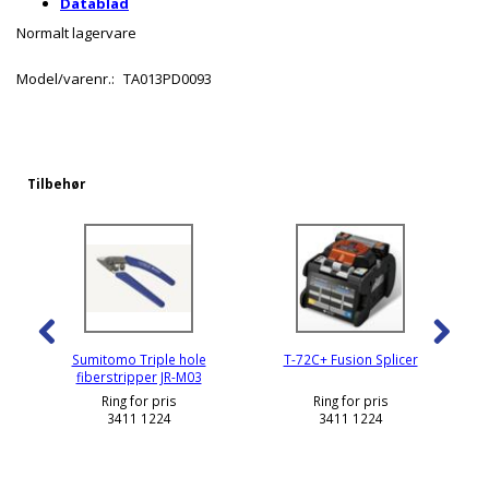
Datablad
Normalt lagervare
Model/varenr.:
TA013PD0093
Tilbehør
Sumitomo Triple hole
T-72C+ Fusion Splicer
fiberstripper JR-M03
Ring for pris
Ring for pris
3411 1224
3411 1224