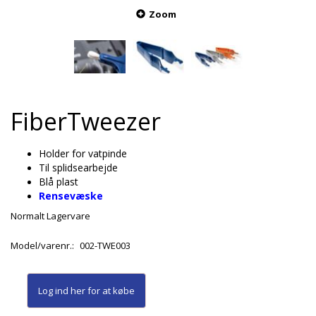
Zoom
FiberTweezer
Holder for vatpinde
Til splidsearbejde
Blå plast
Rensevæske
Normalt Lagervare
Model/varenr.:
002-TWE003
Log ind her
for at købe