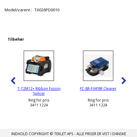
Model/varenr.:
TA026PD0010
Tilbehør
T-72M12+ Ribbon Fusion
FC-8R-F/AP8R Cleaver
Splicer
Ring for pris
Ring for pris
3411 1224
3411 1224
INDHOLD COPYRIGHT © TEKLET APS - ALLE PRISER ER VIST I DANSKE