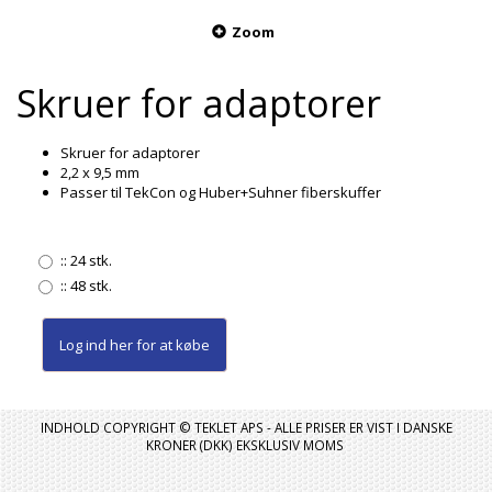
Zoom
Skruer for adaptorer
Skruer for adaptorer
2,2 x 9,5 mm
Passer til TekCon og Huber+Suhner fiberskuffer
::
24 stk.
::
48 stk.
Log ind her
for at købe
INDHOLD COPYRIGHT © TEKLET APS - ALLE PRISER ER VIST I DANSKE
KRONER (DKK) EKSKLUSIV MOMS