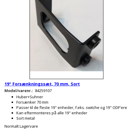
19" Forsænkningssæt, 70 mm, Sort
Model/varenr.:
84259107
Huber+Suhner
Forsænker 70 mm
Passer til de fleste 19" enheder, f.eks. switche og 19" ODF'ere
Kan eftermonteres på alle 19" enheder
Sort metal
Normalt Lagervare