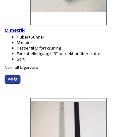
M møtrik
Huber+Suhner
M møtrik
Passer til M forskruning
For kabelindgang i 19" udtrækbar fiberskuffe
Sort
Normalt lagervare
Vælg