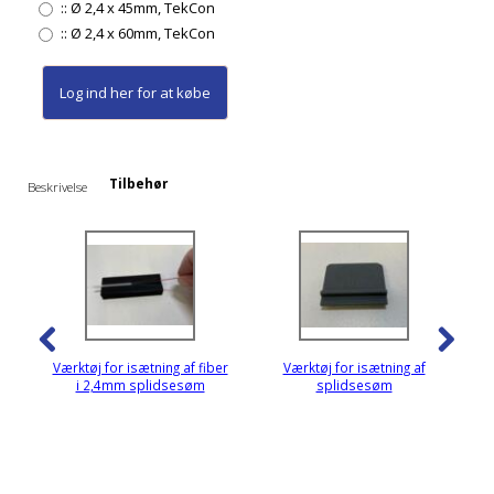
::
Ø 2,4 x 45mm, TekCon
::
Ø 2,4 x 60mm, TekCon
Log ind her
for at købe
Tilbehør
Beskrivelse
Værktøj for isætning af fiber
Værktøj for isætning af
i 2,4mm splidsesøm
splidsesøm