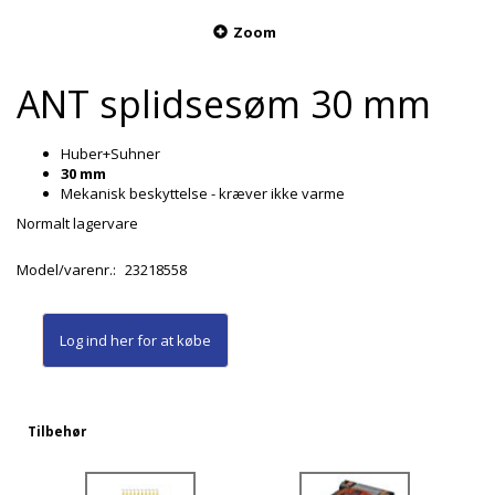
Zoom
ANT splidsesøm 30 mm
Huber+Suhner
30 mm
Mekanisk beskyttelse - kræver ikke varme
Normalt lagervare
Model/varenr.:
23218558
Log ind her
for at købe
Tilbehør