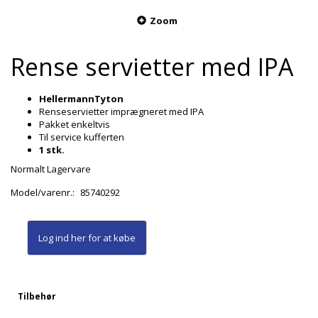
Zoom
Rense servietter med IPA
HellermannTyton
Renseservietter imprægneret med IPA
Pakket enkeltvis
Til service kufferten
1 stk.
Normalt Lagervare
Model/varenr.:
85740292
Log ind her
for at købe
Tilbehør