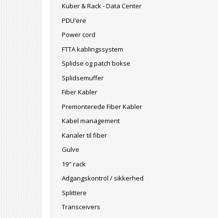
Kuber & Rack - Data Center
PDU'ere
Power cord
FTTA kablingssystem
Splidse og patch bokse
Splidsemuffer
Fiber Kabler
Premonterede Fiber Kabler
Kabel management
Kanaler til fiber
Gulve
19" rack
Adgangskontrol / sikkerhed
Splittere
Transceivers