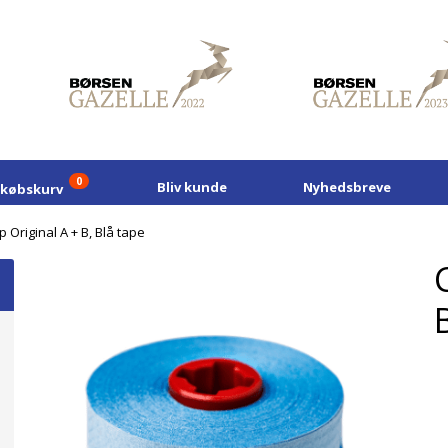
0
Bliv kunde
Nyhedsbreve
dkøbskurv
p Original A + B, Blå tape