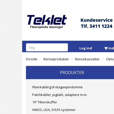
Log ind
In
Forside
Renseprodukter
Rensekassetter
Cleto
PRODUKTER
Fiberkabling til etageejendomme
Patchkabler, pigtails, adaptere m.m.
19" Fiberskuffer
IANOS, LISA, SYLFA systemer