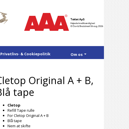
Privatlivs- & Cookiepolitik
Om os
Cletop Original A + B,
Blå tape
Cletop
Refill Tape rulle
For Cletop Original A + B
Blå tape
Nem at skifte