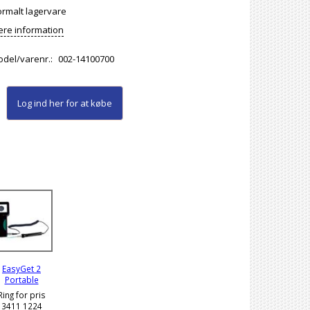
rmalt lagervare
re information
del/varenr.:
002-14100700
Log ind her
for at købe
EasyGet 2
Portable
Ring for pris
3411 1224