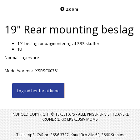
Zoom
19" Rear mounting beslag
19" beslag for bagmontering af SRS skuffer
1U
Normalt lagervare
Model/varenr.:
XSRSC00361
Log ind her
for at købe
INDHOLD COPYRIGHT © TEKLET APS - ALLE PRISER ER VIST I DANSKE
KRONER (DKK) EKSKLUSIV MOMS
Teklet ApS, CVR-nr. 3656 3737, Knud Bro Alle 5E, 3660 Stenløse