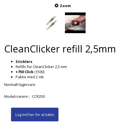
Zoom
CleanClicker refill 2,5mm
Sticklers
Refills for CleanClicker 2,5 mm
+750 Click
(1500)
Pakke med 2 stk.
Normalt lagervare
Model/varenr.:
CCR250
Log ind her
for at købe