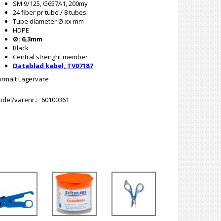
SM 9/125, G657A1, 200my
24 fiber pr tube / 8 tubes
Tube diameter Ø xx mm
HDPE
Ø: 6,3mm
Black
Central strenght member
Datablad kabel, TV07187
rmalt Lagervare
del/varenr.:
60100361