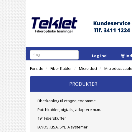
Log ind
In
Forside
Fiber Kabler
Micro duct
Microduct cable
PRODUKTER
Fiberkabling til etageejendomme
Patchkabler, pigtails, adaptere m.m.
19" Fiberskuffer
IANOS, LISA, SYLFA systemer