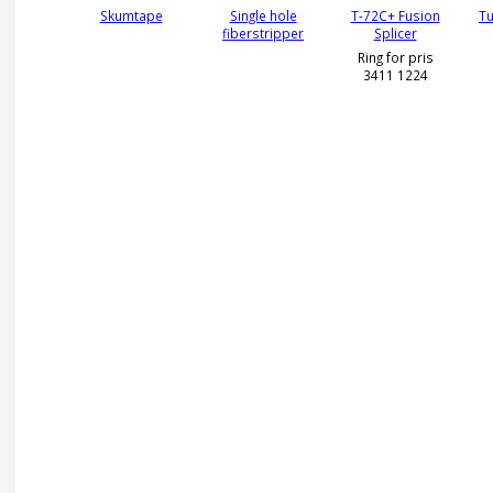
Skumtape
Single hole
T-72C+ Fusion
Tu
fiberstripper
Splicer
Ring for pris
3411 1224