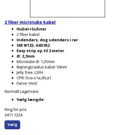
2 fiber microtube kabel
Huber+Suhner
2 fiber kabel
Indendørs, dog udendørs i rør
SM 9/125, G657A2
Easy strip op til 2 meter
Ø: 2,3mm
Microtube Ø: 1,25mm
Bøjningsradius kabel 10mm
Jelly free, LSFH
CPR: Dca-s1a,d0,a1
Farve: Hvid
Normalt Lagervare
Vælg længde:
Ring for pris
3411 1224
Vælg