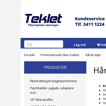
Log ind
In
Forside
Premonterede Fiber Kabler
Hårdt miljø
PRODUKTER
Hår
Fiberkabling til etageejendomme
P
Patchkabler, pigtails, adaptere
Hå
m.m.
Di
St
19" Fiberskuffer
St