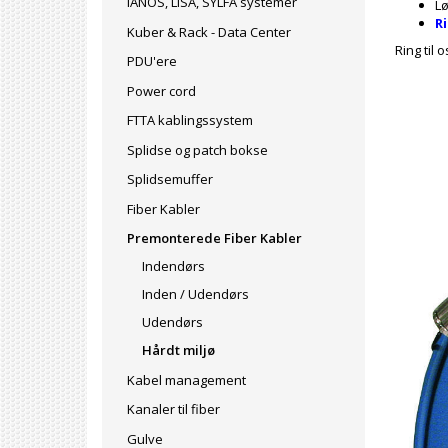
IANOS, LISA, SYLFA systemer
Lø
R
Kuber & Rack - Data Center
Ring til 
PDU'ere
Power cord
FTTA kablingssystem
Splidse og patch bokse
Splidsemuffer
Fiber Kabler
Premonterede Fiber Kabler
Indendørs
Inden / Udendørs
Udendørs
Hårdt miljø
Kabel management
Kanaler til fiber
Gulve