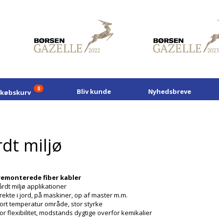
0
Bliv kunde
Nyhedsbreve
dkøbskurv
dt miljø
remonterede fiber kabler
rdt miljø applikationer
rekte i jord, på maskiner, op af master m.m.
ort temperatur område, stor styrke
or flexibilitet, modstands dygtige overfor kemikalier